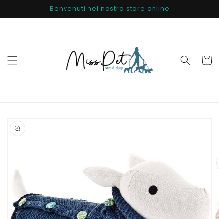
Vai
Benvenuti nel nostro store online
direttamente
ai contenuti
Carrell
Passa alle
informazioni
sul
prodotto