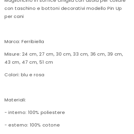
Maglioncino in soffice ciniglia con asola per collare
decorativi
decorativi
con taschino e bottoni decorativi modello Pin Up
modello
modello
per cani
Pin
Pin
Up
Up
per
per
cani
cani
Marca: Ferribiella
Misure: 24 cm, 27 cm, 30 cm, 33 cm, 36 cm, 39 cm,
43 cm, 47 cm, 51 cm
Colori: blu e rosa
Materiali:
- interno: 100% poliestere
- esterno: 100% cotone